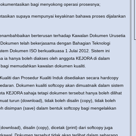
okumentasikan bagi menyokong operasi prosesnya;
tasikan supaya mempunyai keyakinan bahawa proses dijalankan
penambahbaikan berterusan terhadap Kawalan Dokumen Urusetia
 Dokumen telah bekerjasama dengan Bahagian Teknologi
em Dokumen ISO berkuatkuasa 1 Julai 2012. Sistem ini
na ia hanya boleh diakses oleh anggota KEJORA di dalam
a bagi memudahkan kawalan dokumen kualiti.
liti dan Prosedur Kualiti Induk disediakan secara hardcopy
edaran. Dokumen kualiti softcopy akan dimuatnaik dalam sistem
ota KEJORA sahaja tetapi dokumen tersebut hanya boleh dilihat
muat turun (download), tidak boleh disalin (copy), tidak boleh
oleh disimpan (save) dalam bentuk softcopy bagi mengelakkan
ownload), disalin (copy), dicetak (print) dari softcopy juga
rkawal. Dokumen tersebut tidak akan terlibat dalam sebarang