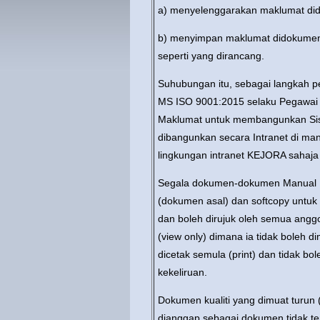
a) menyelenggarakan maklumat did
b) menyimpan maklumat didokumen
seperti yang dirancang.
Suhubungan itu, sebagai langkah 
MS ISO 9001:2015 selaku Pegawai
Maklumat untuk membangunkan Sist
dibangunkan secara Intranet di ma
lingkungan intranet KEJORA sahaj
Segala dokumen-dokumen Manual Kua
(dokumen asal) dan softcopy untuk 
dan boleh dirujuk oleh semua angg
(view only) dimana ia tidak boleh di
dicetak semula (print) dan tidak b
kekeliruan.
Dokumen kualiti yang dimuat turun (d
dianggap sebagai dokumen tidak te