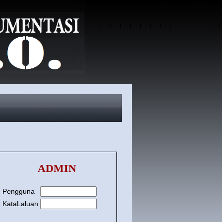
ADMIN
Pengguna
KataLaluan